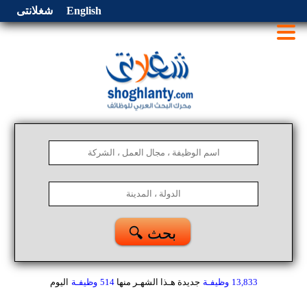
English
شغلانتى
🔍 بحث
13,833
وظيفـة
جديدة هـذا الشهـر
منها
514
وظيفـة
اليوم