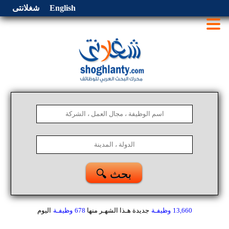
English
شغلانتى
🔍 بحث
13,660
وظيفـة
جديدة هـذا الشهـر
منها
678
وظيفـة
اليوم