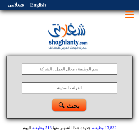
English
شغلانتى
🔍 بحث
13,832
وظيفـة
جديدة هـذا الشهـر
منها
513
وظيفـة
اليوم