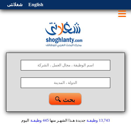
English
شغلانتى
🔍 بحث
13,743
وظيفـة
جديدة هـذا الشهـر
منها
445
وظيفـة
اليوم