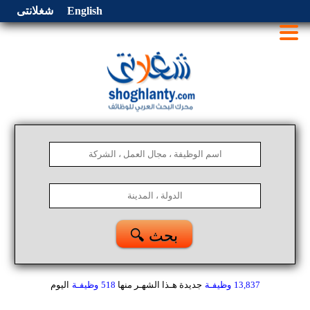
English
شغلانتى
🔍 بحث
13,837
وظيفـة
جديدة هـذا الشهـر
منها
518
وظيفـة
اليوم