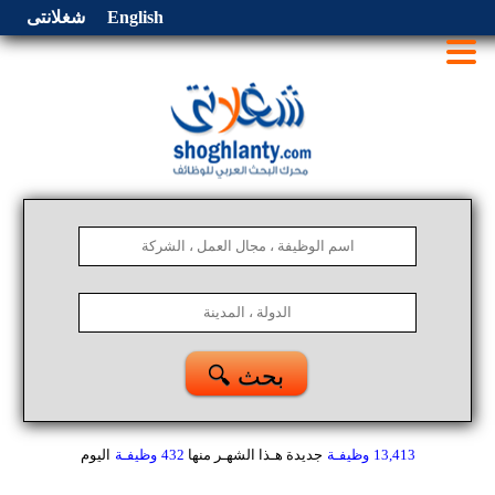
English
شغلانتى
🔍 بحث
13,413
وظيفـة
جديدة هـذا الشهـر
منها
432
وظيفـة
اليوم