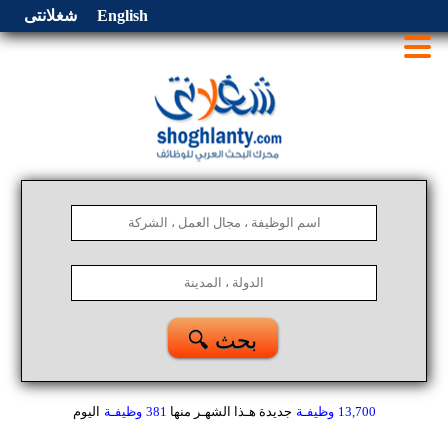
English
شغلانتى
🔍 بحث
13,700
وظيفـة
جديدة هـذا الشهـر
منها
381
وظيفـة
اليوم