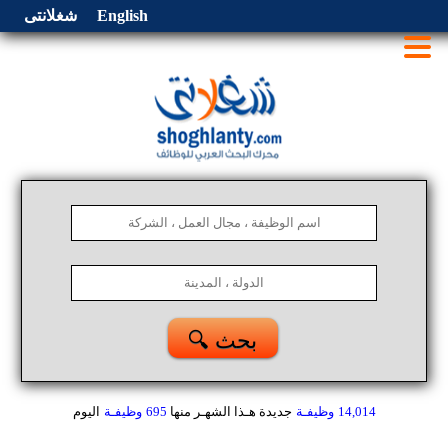
English
شغلانتى
🔍 بحث
14,014
وظيفـة
جديدة هـذا الشهـر
منها
695
وظيفـة
اليوم