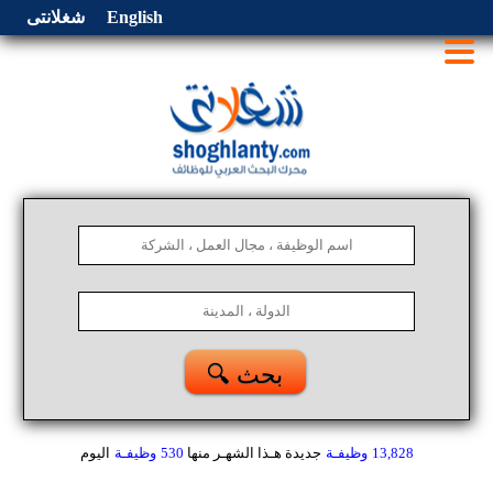
English
شغلانتى
🔍 بحث
13,828
وظيفـة
جديدة هـذا الشهـر
منها
530
وظيفـة
اليوم