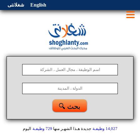
English
شغلانتى
🔍 بحث
14,027
وظيفـة
جديدة هـذا الشهـر
منها
729
وظيفـة
اليوم