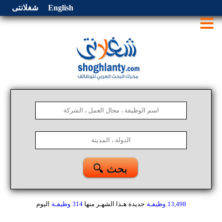
English
شغلانتى
🔍 بحث
13,498
وظيفـة
جديدة هـذا الشهـر
منها
314
وظيفـة
اليوم