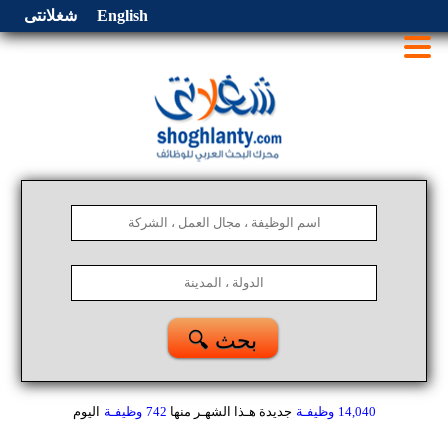
English
شغلانتى
🔍 بحث
14,040
وظيفـة
جديدة هـذا الشهـر
منها
742
وظيفـة
اليوم