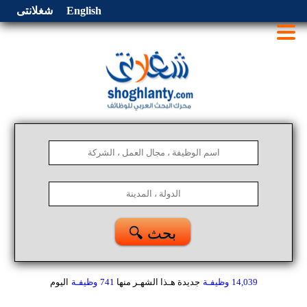
English
شغلانتى
🔍 بحث
14,039
وظيفـة
جديدة هـذا الشهـر
منها
741
وظيفـة
اليوم