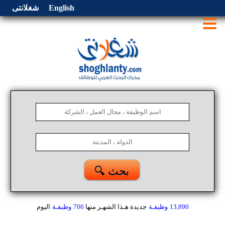
English
شغلانتى
🔍 بحث
13,890
وظيفـة
جديدة هـذا الشهـر
منها
706
وظيفـة
اليوم