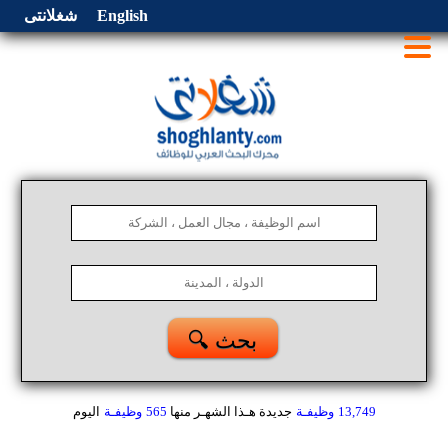
English
شغلانتى
🔍 بحث
13,749
وظيفـة
جديدة هـذا الشهـر
منها
565
وظيفـة
اليوم