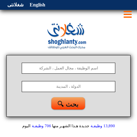
English
شغلانتى
🔍 بحث
13,890
وظيفـة
جديدة هـذا الشهـر
منها
706
وظيفـة
اليوم