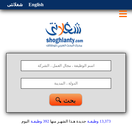
English
شغلانتى
🔍 بحث
13,373
وظيفـة
جديدة هـذا الشهـر
منها
392
وظيفـة
اليوم