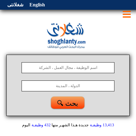
English
شغلانتى
🔍 بحث
13,413
وظيفـة
جديدة هـذا الشهـر
منها
432
وظيفـة
اليوم