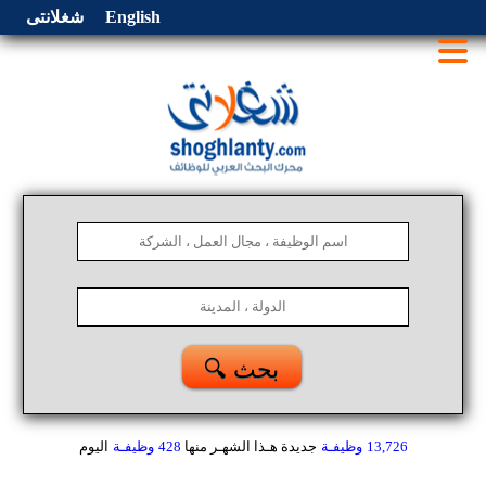
English
شغلانتى
🔍 بحث
13,726
وظيفـة
جديدة هـذا الشهـر
منها
428
وظيفـة
اليوم