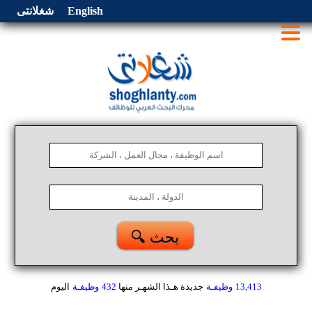
English
شغلانتى
🔍 بحث
13,413
وظيفـة
جديدة هـذا الشهـر
منها
432
وظيفـة
اليوم