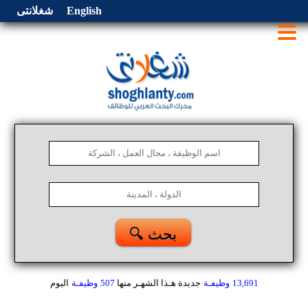
English
شغلانتى
🔍 بحث
13,691
وظيفـة
جديدة هـذا الشهـر
منها
507
وظيفـة
اليوم