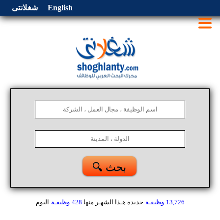
English
شغلانتى
🔍 بحث
13,726
وظيفـة
جديدة هـذا الشهـر
منها
428
وظيفـة
اليوم