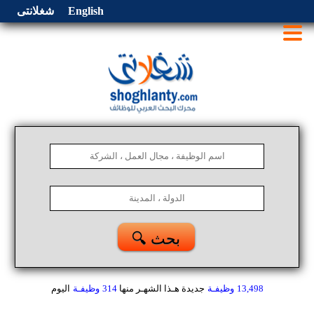
English
شغلانتى
🔍 بحث
13,498
وظيفـة
جديدة هـذا الشهـر
منها
314
وظيفـة
اليوم