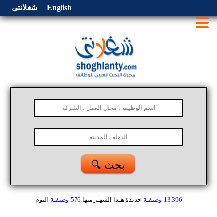
English
شغلانتى
🔍 بحث
13,396
وظيفـة
جديدة هـذا الشهـر
منها
576
وظيفـة
اليوم