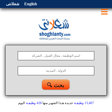
English
شغلانتى
🔍 بحث
13,407
وظيفـة
جديدة هـذا الشهـر
منها
426
وظيفـة
اليوم