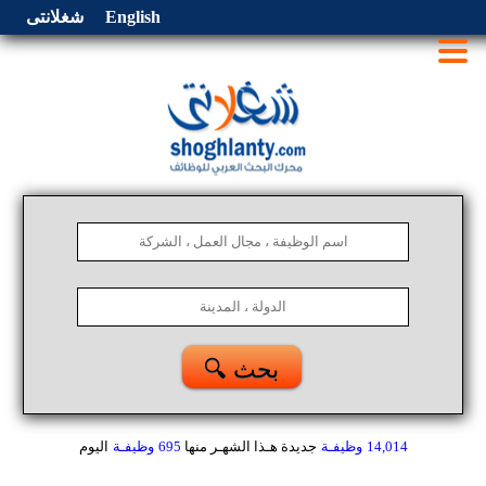
English
شغلانتى
🔍 بحث
14,014
وظيفـة
جديدة هـذا الشهـر
منها
695
وظيفـة
اليوم