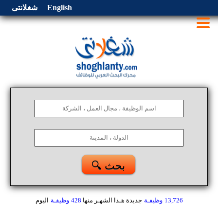
English
شغلانتى
🔍 بحث
13,726
وظيفـة
جديدة هـذا الشهـر
منها
428
وظيفـة
اليوم