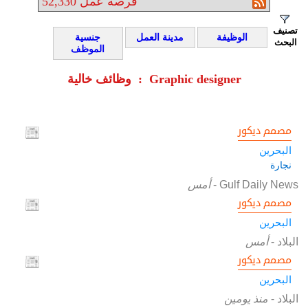
فرصة عمل
52,330
تصنيف
الوظيفة
مدينة العمل
جنسية
البحث
الموظف
وظائف خالية : Graphic designer
مصمم ديكور
البحرين
نجارة
Gulf Daily News
-
أمس
مصمم ديكور
البحرين
البلاد
-
أمس
مصمم ديكور
البحرين
البلاد
-
منذ يومين