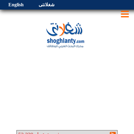
شغلانتى
English