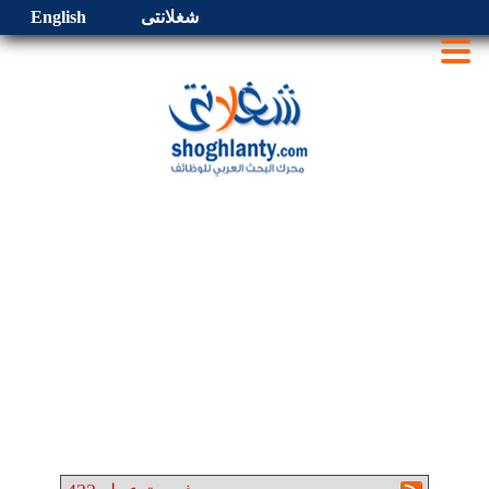
شغلانتى
English