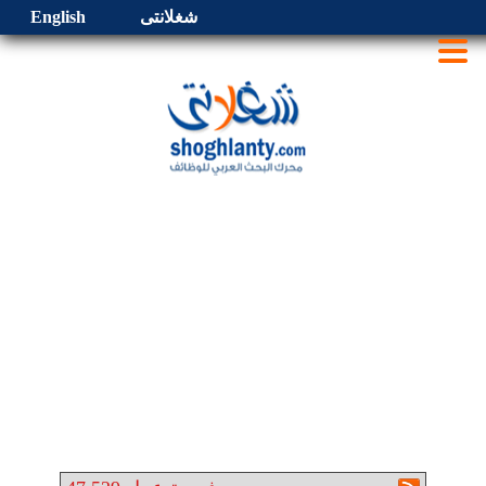
شغلانتى
English