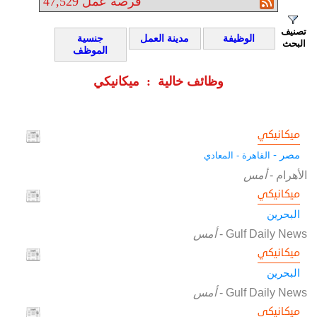
فرصة عمل
47,529
تصنيف
الوظيفة
مدينة العمل
جنسية
البحث
الموظف
وظائف خالية : ميكانيكي
ميكانيكي
مصر -
القاهرة - المعادي
الأهرام
-
أمس
ميكانيكي
البحرين
Gulf Daily News
-
أمس
ميكانيكي
البحرين
Gulf Daily News
-
أمس
ميكانيكي