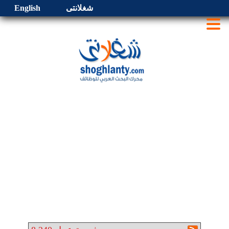
شغلانتى
English