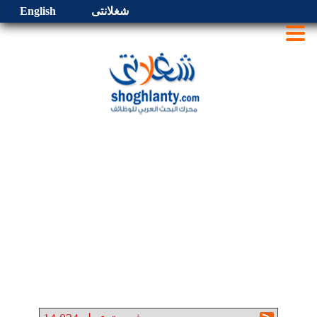
شغلانتى
English