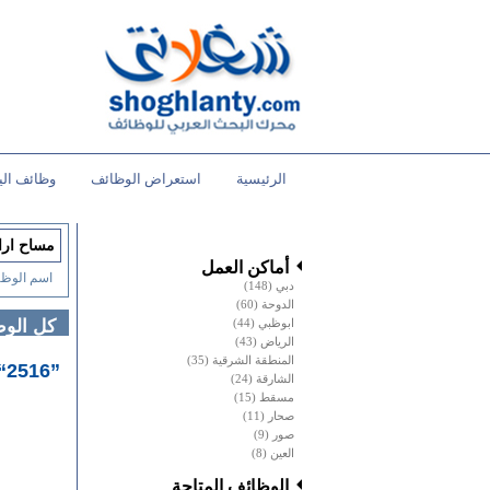
الرئيسية
استعراض الوظائف
وظائف الي
أماكن العمل
اسم الوظي
دبي
(148)
الدوحة
(60)
ابوظبي
(44)
كل الو
الرياض
(43)
المنطقة الشرقية
(35)
”2516“ وظائف خالية
الشارقة
(24)
مسقط
(15)
صحار
(11)
صور
(9)
العين
(8)
الوظائف المتاحة