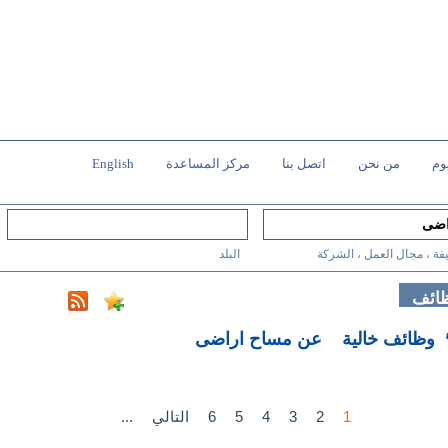
وم
من نحن
اتصل بنا
مركز المساعدة
English
فة ، مجال العمل ، الشركة
البلد
ظائف
عن مساح اراضى
1
2
3
4
5
6
التالي
...