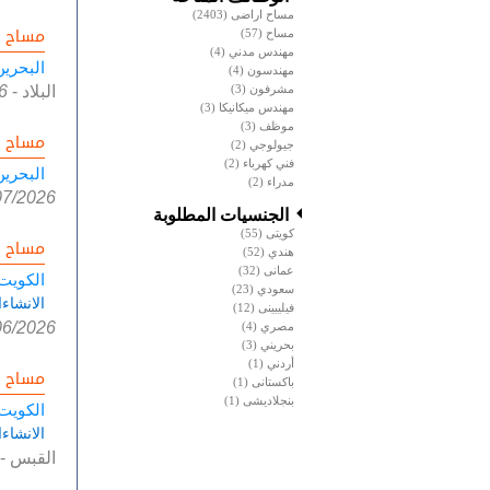
مساح اراضى
(2403)
مساح ا
مساح
(57)
مهندس مدني
(4)
البحرين
مهندسون
(4)
مشرفون
(3)
البلاد
-
6
مهندس ميكانيكا
(3)
موظف
(3)
مساح ا
جيولوجي
(2)
فني كهرباء
(2)
البحرين
مدراء
(2)
07/2026
الجنسيات المطلوبة
كويتى
(55)
مساح ا
هندي
(52)
عمانى
(32)
الكويت
سعودي
(23)
الانشاء
فيليبينى
(12)
06/2026
مصري
(4)
بحريني
(3)
أردني
(1)
مساح ا
باكستانى
(1)
بنجلاديشى
(1)
الكويت
الانشاء
القبس
-