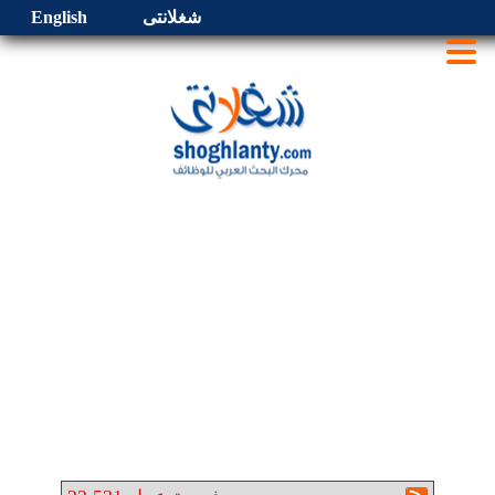
شغلانتى
English