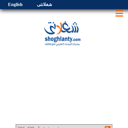
شغلانتى
English