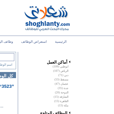
الرئيسية
استعراض الوظائف
وظائف الي
أماكن العمل
اسم الوظي
ابوظبي
(109)
الرياض
(107)
دبي
(71)
كل الو
مسقط
(53)
عجمان
(47)
”3523“ وظائف خالية
جدة
(35)
الدوحة
(20)
الشارقة
(15)
القاهرة
(15)
مكة
(15)
...
الوظائف المتاحة