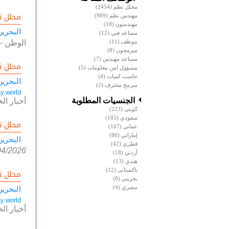
محلل نظم
(2454)
محلل ن
مهندس نظم
(989)
مهندسون
(18)
البحرين
مساعد فني
(12)
موظف
(11)
الوطن
-
مبرمجون
(8)
مساعد مهندس
(7)
محلل ن
مسؤول امن معلومات
(5)
حاسب كميات
(4)
البحرين
مبرمج محترف
(2)
y.world
الجنسيات المطلوبة
أخبار الخ
كويتى
(223)
سعودي
(185)
محلل ن
عمانى
(107)
إماراتي
(86)
البحرين
قطري
(42)
04/2026
أردني
(18)
هندي
(13)
باكستانى
(12)
محلل ن
بحريني
(8)
مصري
(4)
البحرين
y.world
أخبار الخ