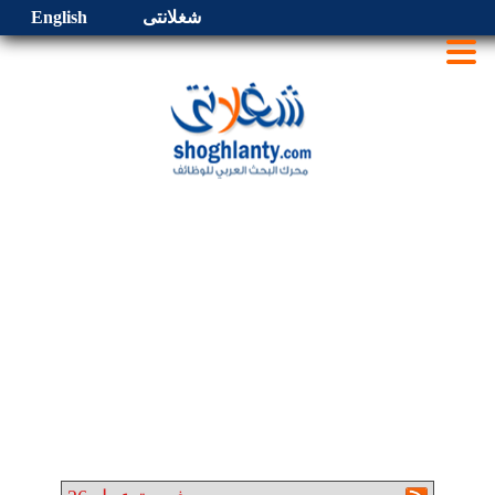
شغلانتى
English