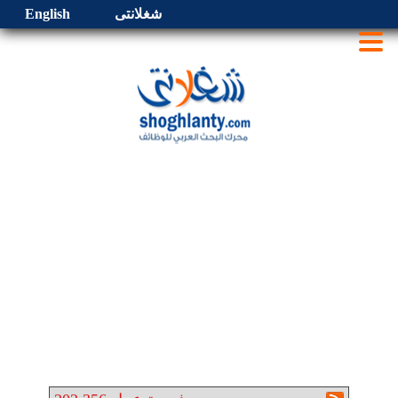
شغلانتى
English