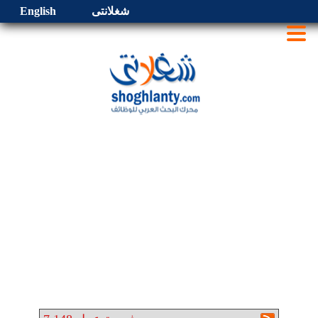
شغلانتى
English