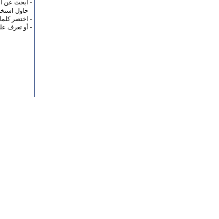
- ابحث عن ا
- حاول استخد
- اختصر كلما
- أو تعرف ع