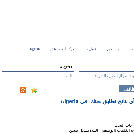
وم
من نحن
اتصل بنا
مركز المساعدة
English
فة ، مجال العمل ، الشركة
البلد
ظائف
أي نتائج تطابق بحثك
في Algeria
احات البحث:
ابة الكلمات (الوظيفة + البلد) بشكل صحيح .