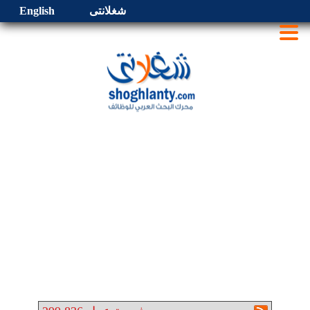
شغلانتى
English