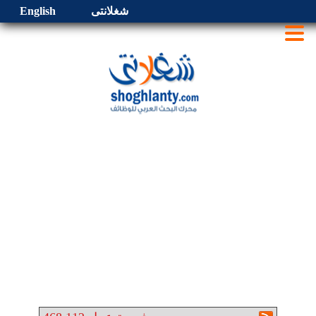
شغلانتى
English