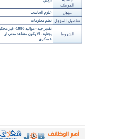
أردني
الموظف
مؤهِل
علوم الحاسب
تفاصيل المؤهِل
نظم معلومات
تقدير جيد - مواليد 1990- غير 
الشروط
بجناية - الا يكون متقاعد مدني او
عسكري