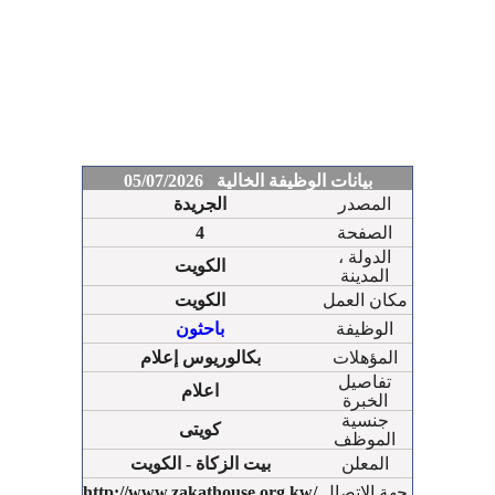
بيانات الوظيفة الخالية 05/07/2026
المصدر
الجريدة
الصفحة
4
الدولة ،
الكويت
المدينة
مكان العمل
الكويت
الوظيفة
باحثون
المؤهلات
بكالوريوس إعلام
تفاصيل
اعلام
الخبرة
جنسية
كويتى
الموظف
المعلن
بيت الزكاة - الكويت
جهة الإتصال
http://www.zakathouse.org.kw/