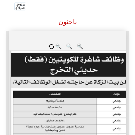
باحثون