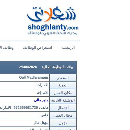
الرئيسية
استعراض الوظائف
وظائف ال
بيانات الوظيفة الخالية
29/06/2026
المصدر
Gulf Madhyamam
الدولة
الامارات
مكان العمل
الامارات
الوظيفة الخالية
مدير مالي
الإتصال
هاتف : 971569581730 - الامارات
مجال العمل
خاص
مؤهِل
مؤهل عال