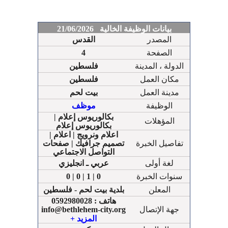
بيانات الوظيفة الخالية 21/06/2026
المصدر
القدس
الصفحة
4
الدولة ، المدينة
فلسطين
مكان العمل
فلسطين
مدينة العمل
بيت لحم
الوظيفة
موظف
بكالوريوس إعلام |
المؤهلات
بكالوريوس إعلام
اعلام ونرويج | اعلام |
تفاصيل الخبرة
تصميم جرافيك | صفحات
التواصل الاجتماعي
لغة أولى
عربي ـ انجليزي
سنوات الخبرة
0 | 0 | 1 | 0
المعلن
بلدية بيت لحم - فلسطين
هاتف : 0592980028
جهة الإتصال
info@bethlehem-city.org
هاتف : 022741323 -
+ المزيد
فلسطين