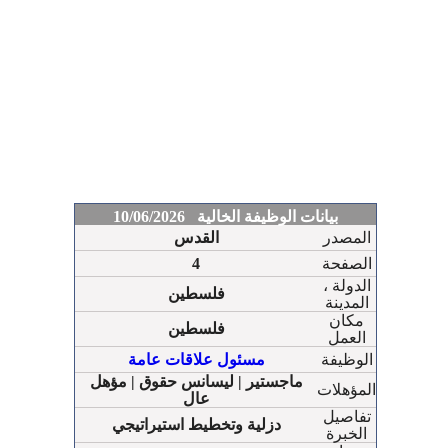
بيانات الوظيفة الخالية 10/06/2026
المصدر
القدس
الصفحة
4
الدولة ،
فلسطين
المدينة
مكان
فلسطين
العمل
الوظيفة
مسئول علاقات عامة
ماجستير | ليسانس حقوق | مؤهل
المؤهلات
عال
تفاصيل
دزلية وتخطيط استيراتيجي
الخبرة