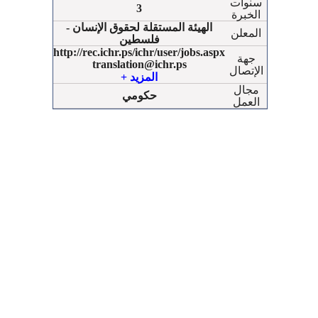
سنوات
3
الخبرة
الهيئة المستقلة لحقوق الإنسان -
المعلن
فلسطين
http://rec.ichr.ps/ichr/user/jobs.aspx
جهة
translation@ichr.ps
الإتصال
www.ichr.ps
+ المزيد
هاتف : 022986958
مجال
حكومي
العمل