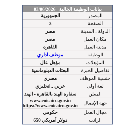
بيانات الوظيفة الخالية 03/06/2026
المصدر
الجمهورية
الصفحة
3
الدولة ، المدينة
مصر
مكان العمل
مصر
مدينة العمل
القاهرة
الوظيفة
موظف اداري
المؤهلات
مؤهل عال
تفاصيل الخبرة
البعثات الدبلوماسية
جنسية الموظف
مصري
لغة أولى
عربي ـ انجليزي
المعلن
سفارة الهند بالقاهرة - الهند
www.eoicairo.gov.in
جهة الإتصال
https://www.eoicairo.gov.in
مجال العمل
حكومي
الراتب
دولار أمريكي 650