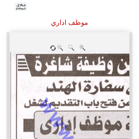
موظف اداري