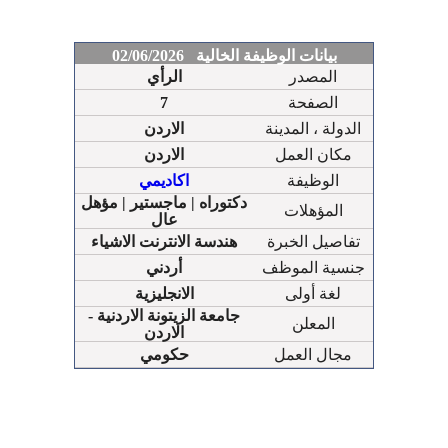
بيانات الوظيفة الخالية 02/06/2026
المصدر
الرأي
الصفحة
7
الدولة ، المدينة
الاردن
مكان العمل
الاردن
الوظيفة
اكاديمي
دكتوراه | ماجستير | مؤهل
المؤهلات
عال
تفاصيل الخبرة
هندسة الانترنت الاشياء
جنسية الموظف
أردني
لغة أولى
الانجليزية
جامعة الزيتونة الاردنية -
المعلن
الاردن
مجال العمل
حكومي