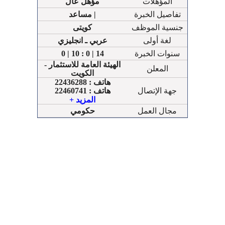
المؤهلات
مؤهل عال
تفاصيل الخبرة
مساعد |
جنسية الموظف
كويتى
لغة أولى
عربي ـ انجليزي
سنوات الخبرة
0 | 10 : 0 | 14
الهيئة العامة للاستثمار -
المعلن
الكويت
هاتف : 22436288
جهة الإتصال
هاتف : 22460741
هاتف : 22485669 - الكويت
+ المزيد
مجال العمل
حكومي